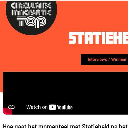
Statieh
Interviews
/
Winnaar
Hoe gaat het momenteel met Statieheld na het 